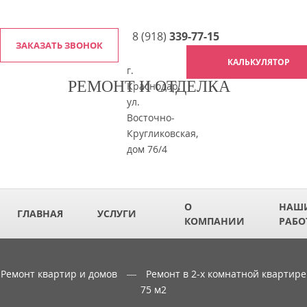
8 (918)
339-77-15
ЗАКАЗАТЬ ЗВОНОК
КАЛЬКУЛЯТОР
г.
РЕМОНТ И ОТДЕЛКА
Краснодар,
ул.
Восточно-
Кругликовская,
дом 76/4
О
НАШ
ГЛАВНАЯ
УСЛУГИ
КОМПАНИИ
РАБО
Ремонт квартир и домов
—
Ремонт в 2-х комнатной квартире
75 м2