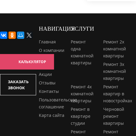
НАВИГАЦИЯ
УСЛУГИ
Главная
Ремонт
Ремонт 2х
одна
комнатной
О компании
комнатной
квартиры
Наши
КАЛЬКУЛЯТОР
квартиры
Ремонт 3х
работы
комнатной
Акции
квартиры
ЗАКАЗАТЬ
Отзывы
Ремонт 4х
Ремонт
ЗВОНОК
Контакты
комнатной
квартир в
Пользовательское
квартиры
новостройках
соглашение
Ремонт в
Черновой
Карта сайта
квартире
ремонт
студии
квартиры
Ремонт
Ремонт